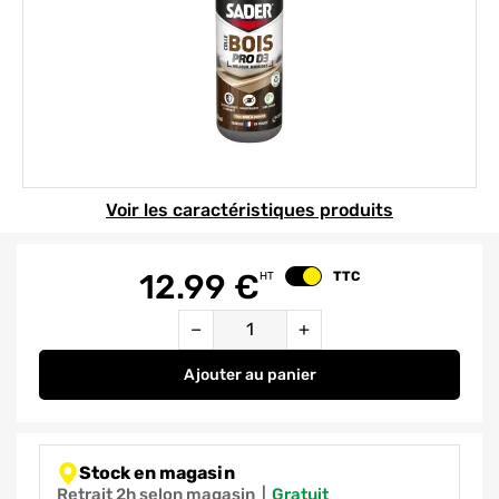
Element 1 sur 1
Voir les caractéristiques produits
12.99
€
TTC
HT
Changer le prix
Quantité
−
+
Ajouter
au panier
Colle à bois Pro D3 milieux humi
Stock en magasin
Retrait 2h selon magasin
|
gratuit