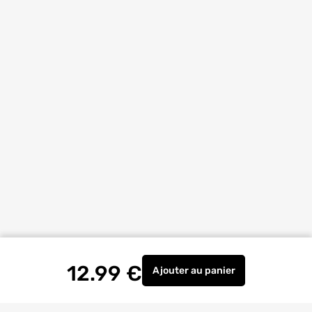
12.99
€
Ajouter
au panier
Colle à bois Pro D3 mili