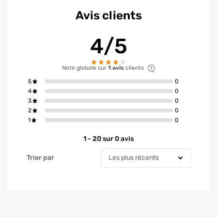
Avis clients
4/5
Note globale sur
1 avis
clients
avis ont la not
5
0
avis ont la not
4
0
avis ont la not
3
0
avis ont la not
2
0
avis ont la not
1
0
1 - 20 sur 0 avis
Trier par
Trier par