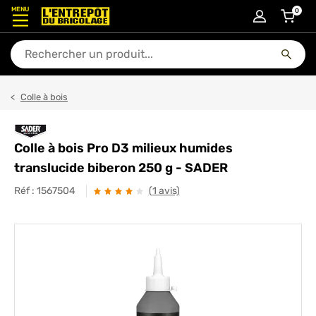
MENU
0
articl
En quoi puis-je vous aider ?
Colle à bois
Colle à bois Pro D3 milieux humides
translucide biberon 250 g - SADER
Réf :
1567504
(1 avis)