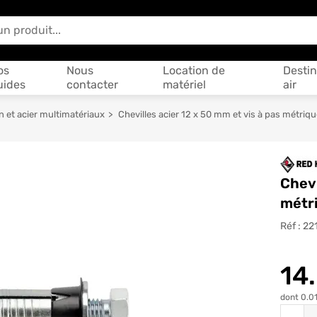
 vous aider ?
os
Nous
Location de
Destin
uides
contacter
matériel
air
n et acier multimatériaux
Chevilles acier 12 x 50 mm et vis à pas métriq
Chevi
métri
Réf :
22
14
dont 0.01
Quantit