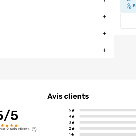
Br
Fermer
Fermer
Fermer
Avis clients
5/5
5
4
3
2
 sur
2 avis
clients
1