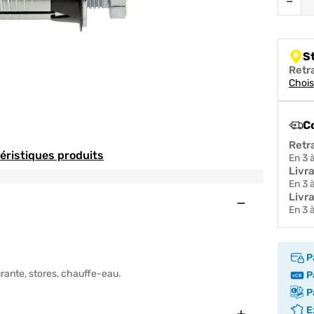
−
S
Retr
Chois
C
Retr
téristiques produits
en 3
Livr
en 3
Livra
Ouvert
en 3
P
urante, stores, chauffe-eau.
Pa
Pa
Ex
Fermer