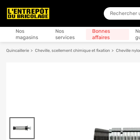
En quoi puis-je
Produits
Nos
Nos
Bonnes
N
magasins
services
affaires
g
Quincaillerie
Cheville, scellement chimique et fixation
Cheville nylo