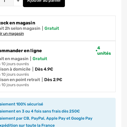
+
Ajouter
au panier
Chevilles acier 12 x 50 mm et vis à pas mét
tock en magasin
ait 2h selon magasin
|
gratuit
ir un magasin
4
ommander en ligne
unités
ait en magasin
|
gratuit
 à 10 jours ouvrés
aison à domicile
|
dès 4.9€
 à 10 jours ouvrés
ison en point retrait
|
dès 2.9€
 à 10 jours ouvrés
aiement 100% sécurisé
iement en 3 ou 4 fois sans frais dès 250€
iement par CB, PayPal, Apple Pay et Google Pay
pédition sur toute la France