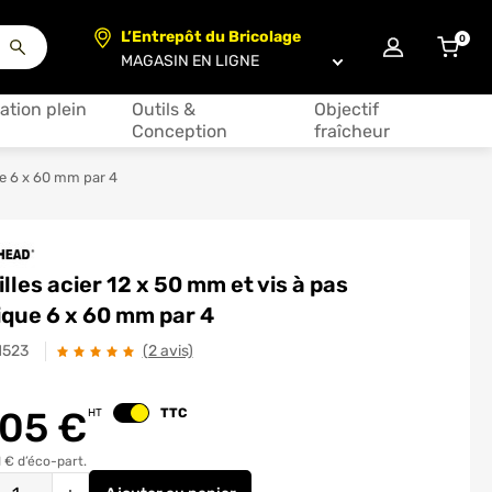
L’Entrepôt du Bricolage
0
articl
Choisir un magasin
ation plein
Outils &
Objectif
Conception
fraîcheur
ue 6 x 60 mm par 4
lles acier 12 x 50 mm et vis à pas
que 6 x 60 mm par 4
1523
(2 avis)
.05
€
TTC
HT
Changer le prix
 € d’éco-part.
é