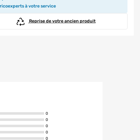
icoexperts à votre service
Reprise de votre ancien produit
avis ont la note de 5 étoiles
0
avis ont la note de 4 étoiles
0
avis ont la note de 3 étoiles
0
avis ont la note de 2 étoiles
0
avis ont la note de 1 étoiles
0