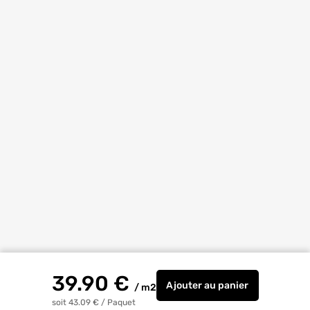
39.90
€
Ajouter
au panier
/
m2
Carrelage sol intérie
soit 43.09 €
/
Paquet