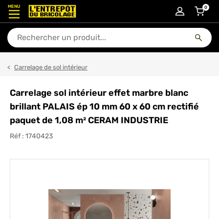
MENU
0
articl
En quoi puis-je vous aider ?
Carrelage de sol intérieur
Carrelage sol intérieur effet marbre blanc
brillant PALAIS ép 10 mm 60 x 60 cm rectifié
paquet de 1,08 m² CERAM INDUSTRIE
Réf :
1740423