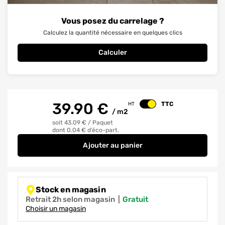
Vous posez du carrelage ?
Calculez la quantité nécessaire en quelques clics
Calculer
39.90
€
TTC
HT
Changer le prix
/
m2
soit 43.09 €
/
Paquet
dont 0.04 € d’éco-part.
Ajouter
au panier
Carrelage sol intérieur effet ma
Stock en magasin
Retrait 2h selon magasin
|
gratuit
Choisir un magasin