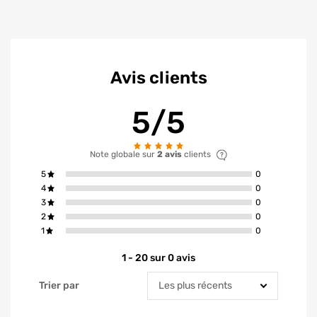
Avis clients
5/5
Note globale sur
2 avis
clients
avis ont la not
5
0
avis ont la not
4
0
avis ont la not
3
0
avis ont la not
2
0
avis ont la not
1
0
1 - 20 sur 0 avis
Trier par
Trier par