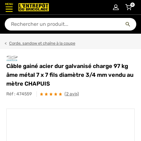
MENU
0
articl
En quoi puis-je vous aider ?
Corde, sandow et chaîne à la coupe
Câble gainé acier dur galvanisé charge 97 kg
âme métal 7 x 7 fils diamètre 3/4 mm vendu au
mètre CHAPUIS
Réf :
474559
(2 avis)