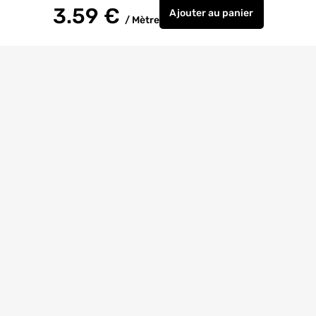
3.59
€
Ajouter
au panier
/
Mètre
Câble gainé acier dur
Livraison à
domicile
Retrait magasin
gratuit
Echanges
et
retours
facilités
Bricoexperts
pour vous aider
4.6/5
(23170 avis)
Entreprise
citoyenne
Avis
Clients