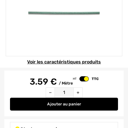
Element 1 sur 1
Voir les caractéristiques produits
3.59
€
TTC
HT
Changer le prix
/
Mètre
Quantité
−
+
Ajouter
au panier
Câble gainé acier dur galvanisé 