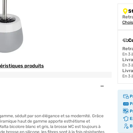
S
Retr
Chois
C
Retr
en 3
Livr
en 3
téristiques produits
Livra
en 3
Ouvert
P
Pa
Pa
e gamme, séduit par son élégance et sa modernité. Grâce
Ex
n céramique haut de gamme apporte esthétisme et
Br
alta bicolore blanc et gris, la brosse WC est toujours à
brosse en silicone, les fibres sont à la fois résistantes