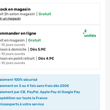
tock en magasin
ait 2h selon magasin
|
gratuit
ir un magasin
2
ommander en ligne
unités
ait en magasin
|
gratuit
 à 10 jours ouvrés
aison à domicile
|
dès 5.9€
 à 10 jours ouvrés
ison en point retrait
|
dès 4.9€
 à 10 jours ouvrés
aiement 100% sécurisé
iement en 3 ou 4 fois sans frais dès 250€
iement par CB, PayPal, Apple Pay et Google Pay
pédition sur toute la France
icoexperts à votre service