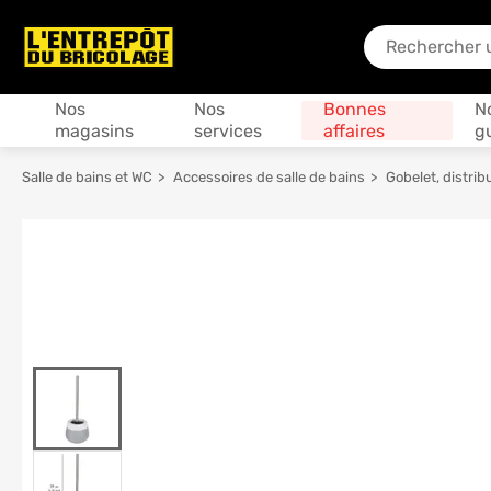
En quoi puis-je
Produits
Nos
Nos
Bonnes
N
magasins
services
affaires
g
Salle de bains et WC
Accessoires de salle de bains
Gobelet, distrib