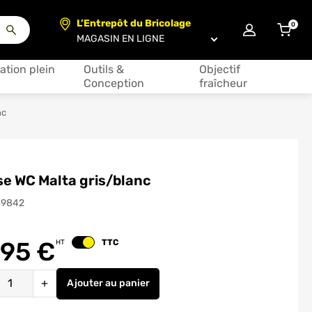
L’Entrepôt du Bricolage
0
articl
Choisir un magasin
ation plein
Outils &
Objectif
Conception
fraîcheur
nc
e WC Malta gris/blanc
49842
.95
€
TTC
HT
Changer le prix
é
+
Ajouter
au panier
Brosse WC Malta gris/blanc