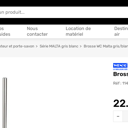
 vous aider ?
os
Nous
Location de
Destin
uides
contacter
matériel
air
uteur et porte-savon
Série MALTA gris blanc
Brosse WC Malta gris/bla
Bross
Réf :
11
22
Quantit
−