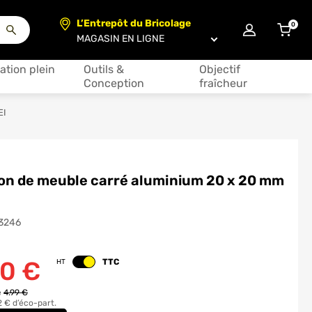
L’Entrepôt du Bricolage
0
articl
Choisir un magasin
ation plein
Outils &
Objectif
Conception
fraîcheur
EI
on de meuble carré aluminium 20 x 20 mm
3246
00
€
TTC
HT
Changer le prix
e
4.99 €
2 € d’éco-part.