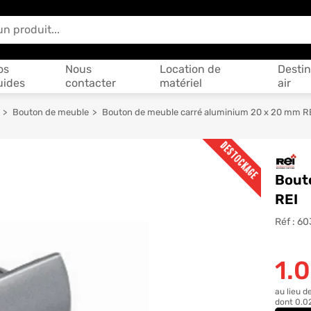
 vous aider ?
os
Nous
Location de
Destin
uides
contacter
matériel
air
Bouton de meuble
Bouton de meuble carré aluminium 20 x 20 mm R
DESTOCKAGE
Bout
REI
Réf :
60
1.
au lieu d
dont 0.0