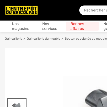
En quoi puis-je
Produits
Nos
Nos
Bonnes
N
magasins
services
affaires
g
Quincaillerie
Quincaillerie du meuble
Bouton et poignée de meuble