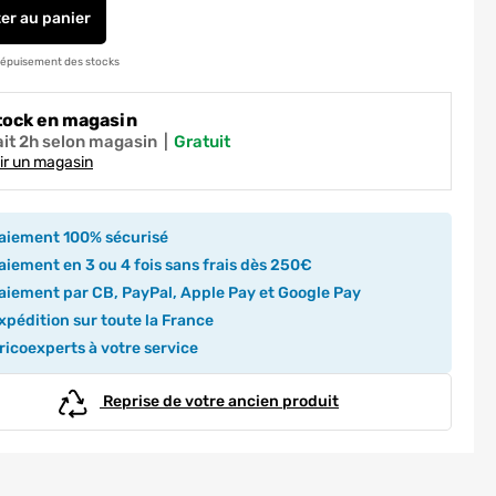
ter
au panier
Bouton de meuble carré aluminium 20 x 20 mm REI
 épuisement des stocks
tock en magasin
ait 2h selon magasin
|
gratuit
ir un magasin
aiement 100% sécurisé
iement en 3 ou 4 fois sans frais dès 250€
iement par CB, PayPal, Apple Pay et Google Pay
pédition sur toute la France
icoexperts à votre service
Reprise de votre ancien produit