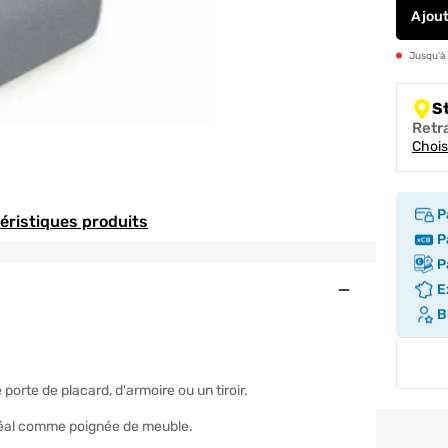
Ajou
Jusqu’à
S
Retr
Chois
P
téristiques produits
Pa
Pa
Ouvert
Ex
Br
orte de placard, d'armoire ou un tiroir.
 idéal comme poignée de meuble.