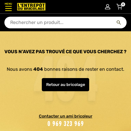
MENU
0
articl
En quoi puis-je vous aider ?
VOUS N’AVEZ PAS TROUVÉ CE QUE VOUS CHERCHEZ ?
Nous avons
404
bonnes raisons de rester en contact.
Retour au bricolage
Contacter un ami bricoleur
0 969 323 969