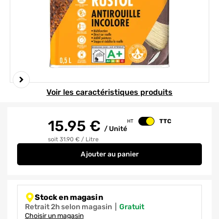
Element 1 sur 3
Voir les caractéristiques produits
15.95
€
TTC
HT
Changer le prix
/
Unité
soit 31.90 €
/
Litre
Ajouter
au panier
Antirouille pénétrant incolore 
Stock en magasin
Retrait 2h selon magasin
|
gratuit
Choisir un magasin