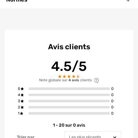
Avis clients
4.5/5
Note globale sur
4 avis
clients
avis ont la not
5
0
avis ont la not
4
0
avis ont la not
3
0
avis ont la not
2
0
avis ont la not
1
0
1 - 20 sur 0 avis
Trier par
Trier par