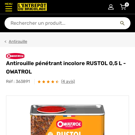
MENU
0
articl
En quoi puis-je vous aider ?
Antirouille
Antirouille pénétrant incolore RUSTOL 0,5 L -
OWATROL
Réf :
363891
(4 avis)