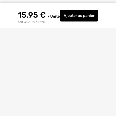
15.95
€
Ajouter
au panier
/
Unité
Antirouille pénétran
soit 31.90 €
/
Litre
Livraison à
domicile
Retrait magasin
gratuit
Echanges
et
retours
facilités
Bricoexperts
pour vous aider
4.6/5
(23170 avis)
Entreprise
citoyenne
Avis
Clients