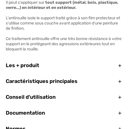
Il peut s'appliquer sur
tout support (métal, bois, plastique,
verre...) en intérieur et en extérieur.
L'antirouille isole le support traité grâce à son film protecteur et
s'utilise comme sous couche avant application d'une peinture
de finition.
Ce traitement antirouille offre une très bonne résistance à votre
support en le protégeant des agressions extérieures tout en
bloquant la rouille.
Ferm
Les + produit
Ferm
Caractéristiques principales
Ferm
Conseil d'utilisation
Ferm
Documentation
Ferm
Normes