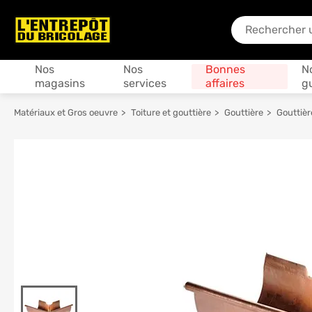
En quoi puis-je
Produits
Nos
Nos
Bonnes
N
magasins
services
affaires
g
Matériaux et Gros oeuvre
Toiture et gouttière
Gouttière
Gouttièr