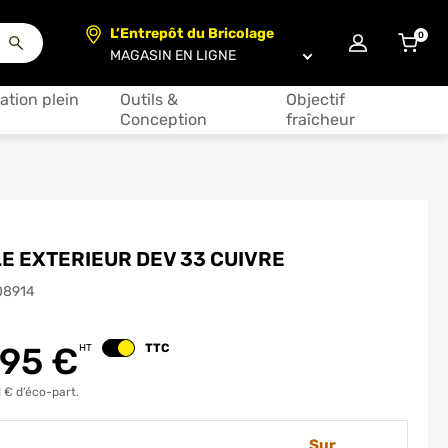
L’Entrepôt du Bricolage
0
articl
Choisir un magasin
ation plein
Outils &
Objectif
Conception
fraîcheur
E EXTERIEUR DEV 33 CUIVRE
08914
.95
€
TTC
HT
Changer le prix
 € d’éco-part.
Sur