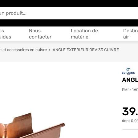
 vous aider ?
os
Nous
Location de
Destin
uides
contacter
matériel
air
e et accessoires en cuivre
ANGLE EXTERIEUR DEV 33 CUIVRE
ANGL
Réf :
16
39
dont 0.01