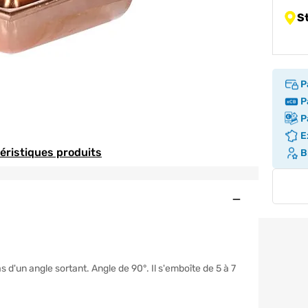
S
P
Pa
Pa
Ex
téristiques produits
Br
Ouvert
 d'un angle sortant. Angle de 90°. Il s'emboîte de 5 à 7