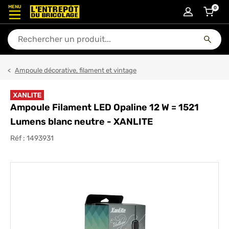
MENU
0
articl
En quoi puis-je vous aider ?
Ampoule décorative, filament et vintage
Ampoule Filament LED Opaline 12 W = 1521
Lumens blanc neutre - XANLITE
Réf :
1493931