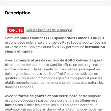
Ouve
Description
XANLITE
Voir les produits de la marque
Cette
ampoule Filament LED Opaline 1521 Lumens XANLITE
est une déco éclairante en forme de Poire (petite goutte) Opaline
au verre lacté. Son gros culot à vis E27 permet une
installation
simple et rapide
.
Avec sa
température de couleur de 4000 Kelvins
d'aspect
blanc neutre, cette ampoule XanLite offrira un éclairage naturel
à votre intérieur. Elle est idéale pour les pièces qui exigent un
éclairage puissant mais pas trop "froid" pour les activités du
quotidien. Nous recommandons également ce produit pour les
établissements voulant amener une lumière des plus naturelles
dans ces espaces.
Avec sa
forme de goutte et son verre lacté
, cette ampoule
est un objet design à part entière qui viendra
sublimer vos
luminaires
! Finies les ampoules que l'on cache derrière un
abat-jour, laissez place au design et à la technologie moderne