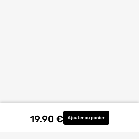
19.90
€
Ajouter
au panier
Ampoule Filament LED Op