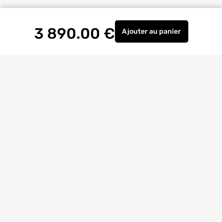
3 890.00
€
Ajouter
au panier
Abri de jardin en boi
Livraison à
domicile
Retrait magasin
gratuit
Echanges
et
retours
facilités
Bricoexperts
pour vous aider
4.6/5
(23170 avis)
Entreprise
citoyenne
Avis
Clients