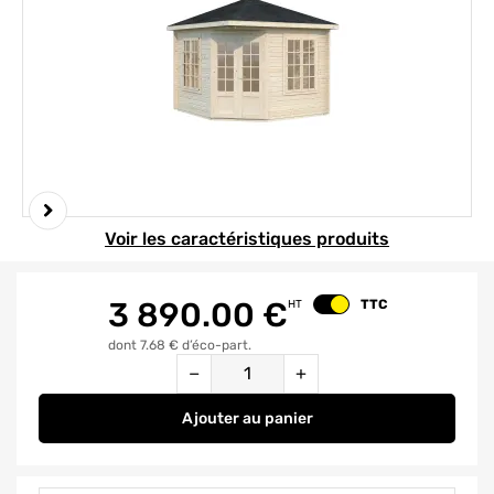
Element 1 sur 5
Voir les caractéristiques produits
3 890.00
€
TTC
HT
Changer le prix
dont 7.68 € d’éco-part.
Quantité
−
+
Ajouter
au panier
Abri de jardin en bois Melanie - 