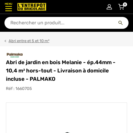
MENU
0
articl
En quoi puis-je vous aider ?
Abri entre et 5 et 10 m²
Abri de jardin en bois Melanie - ép.44mm -
10,4 m² hors-tout - Livraison à domicile
incluse - PALMAKO
Réf :
1660705