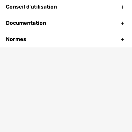
Ferm
Conseil d'utilisation
Ferm
Documentation
Ferm
Normes