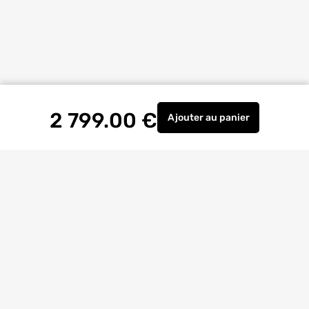
2 799.00
€
Ajouter
au panier
Abri de jardin AVANT
Livraison à
domicile
Retrait magasin
gratuit
Echanges
et
retours
facilités
Bricoexperts
pour vous aider