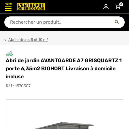
MENU
0
articl
En quoi puis-je vous aider ?
Abri entre et 5 et 10 m²
Abri de jardin AVANTGARDE A7 GRISQUARTZ 1
porte 6,35m2 BIOHORT Livraison à domicile
incluse
Réf :
1570307