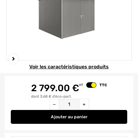
Element 1 sur 3
Voir les caractéristiques produits
2 799.00
€
TTC
HT
Changer le prix
dont 3.68 € d’éco-part.
Quantité
−
+
Ajouter
au panier
Abri de jardin AVANTGARDE A7 GR