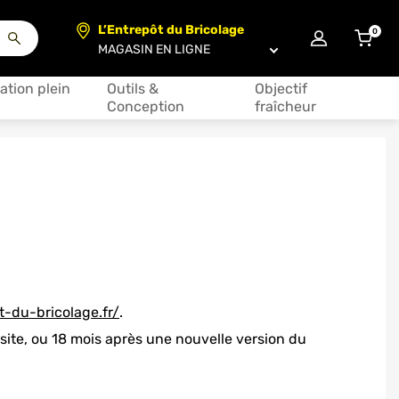
L’Entrepôt du Bricolage
0
articl
Choisir un magasin
ation plein
Outils &
Objectif
Conception
fraîcheur
-du-bricolage.fr/
.
u site, ou 18 mois après une nouvelle version du