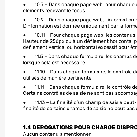
● 10.7 – Dans chaque page web, pour chaque élémen
éléments recevant le focus.
● 10.9 – Dans chaque page web, l’information ne d
L’information est donnée uniquement par la forme,
● 10.11 – Pour chaque page web, les contenus peu
Hauteur de 256px ou à un défilement horizontal p
défilement vertical ou horizontal excessif pour êt
● 11.5 – Dans chaque formulaire, les champs de
lorsque cela est nécessaire.
● 11.10 – Dans chaque formulaire, le contrôle de sa
utilisés de manière pertinente.
● 11.11 – Dans chaque formulaire, le contrôle de s
Certains contrôles de saisie ne sont pas accompag
● 11.13 – La finalité d’un champ de saisie peut-e
finalité de certains champs de saisie ne peut pas 
1.4 DEROGATIONS POUR CHARGE DISPR
Aucun contenu à mentionner