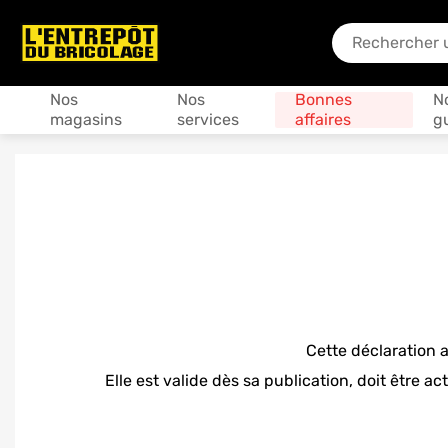
En quoi puis-je
Produits
Nos
Nos
Bonnes
N
magasins
services
affaires
g
Cette déclaration a
Elle est valide dès sa publication, doit être a