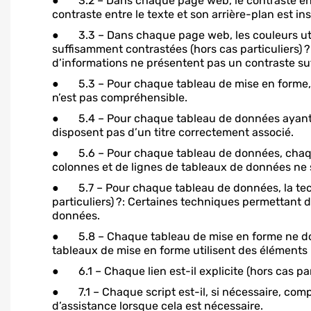
● 3.2 – Dans chaque page web, le contraste entre 
contraste entre le texte et son arrière-plan est i
● 3.3 – Dans chaque page web, les couleurs util
suffisamment contrastées (hors cas particuliers) 
d’informations ne présentent pas un contraste suf
● 5.3 – Pour chaque tableau de mise en forme, le
n’est pas compréhensible.
● 5.4 – Pour chaque tableau de données ayant un 
disposent pas d’un titre correctement associé.
● 5.6 – Pour chaque tableau de données, chaque 
colonnes et de lignes de tableaux de données ne 
● 5.7 – Pour chaque tableau de données, la techn
particuliers) ?: Certaines techniques permettant 
données.
● 5.8 – Chaque tableau de mise en forme ne doit 
tableaux de mise en forme utilisent des éléments
● 6.1 – Chaque lien est-il explicite (hors cas part
● 7.1 – Chaque script est-il, si nécessaire, comp
d’assistance lorsque cela est nécessaire.