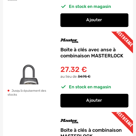
En stock en magasin
Ajouter
au panier
Boite à clés à comb
DESTOCKAGE
Boite à clés avec anse à
combinaison MASTERLOCK
27.32
€
au lieu de
34.95 €
En stock en magasin
Jusqu’à épuisement des
stocks
Ajouter
au panier
Boite à clés avec a
DESTOCKAGE
Boite à clés à combinaison