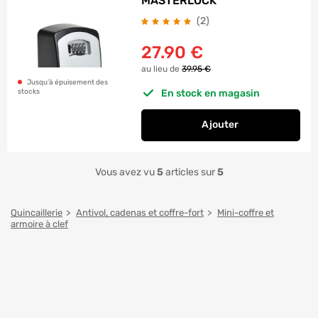
MASTERLOCK
avis
(2
)
27.90
€
au lieu de
39.95 €
Jusqu’à épuisement des
En stock en magasin
stocks
Ajouter
au panier
Boite à clés à com
Vous avez vu
5
articles sur
5
Quincaillerie
Antivol, cadenas et coffre-fort
Mini-coffre et
armoire à clef