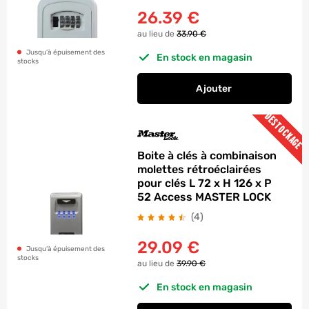
26.39
€
au lieu de
33.90 €
Jusqu’à épuisement des
En stock en magasin
stocks
Ajouter
au panier
Boite à clés blanc 
DESTOCKAGE
Boite à clés à combinaison
molettes rétroéclairées
pour clés L 72 x H 126 x P
52 Access MASTER LOCK
avis
(4
)
29.09
€
Jusqu’à épuisement des
stocks
au lieu de
39.90 €
En stock en magasin