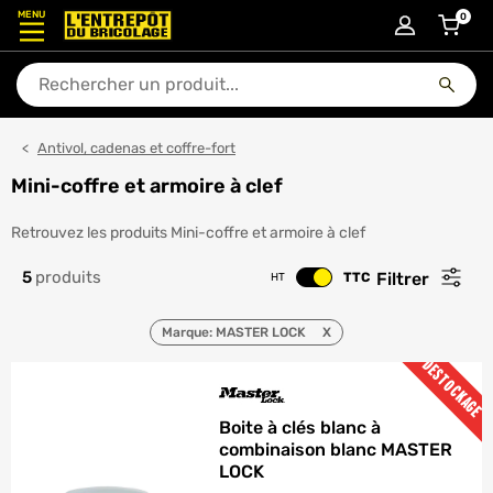
MENU
0
articl
En quoi puis-je vous aider ?
Antivol, cadenas et coffre-fort
Mini-coffre et armoire à clef
Mini-coffre et armoire à cle
Retrouvez les produits Mini-coffre et armoire à clef
5
produits
Filtrer
TTC
HT
Changer le prix
Marque: MASTER LOCK
X
DESTOCKAGE
Boite à clés blanc à
combinaison blanc MASTER
LOCK