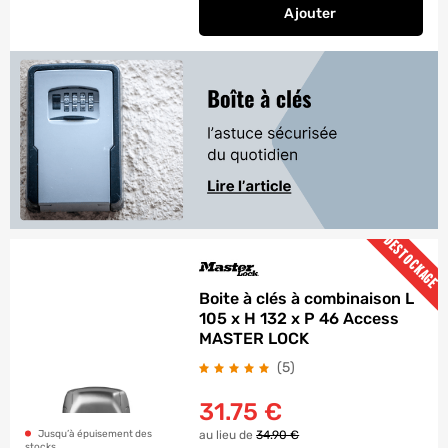
Ajouter
au panier
Boite à clés à combi
DESTOCKAGE
Boite à clés à combinaison L
105 x H 132 x P 46 Access
MASTER LOCK
avis
(5
)
31.75
€
au lieu de
34.90 €
Jusqu’à épuisement des
stocks