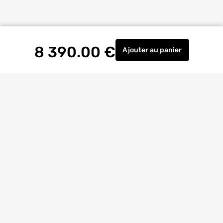
8 390.00
€
Ajouter
au panier
Studio de jardin en b
Livraison à
domicile
Retrait magasin
gratuit
Echanges
et
retours
facilités
Bricoexperts
pour vous aider