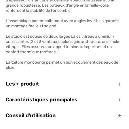
d'épaisseur, offrant une excellente isolation naturelle et une
grande robustesse. Les poteaux d'angle en lamellé-collé
renforcent la stabilité de l'ensemble.
L'assemblage par emboîtement avec angles invisibles garantit
un montage facile et soigné.
Le studio est équipé de deux larges baies vitrées aluminium
coulissantes (2 et 3 vantaux), coloris gris anthracite, en simple
vitrage . Elles assurent un apport lumineux important et un
confort thermique renforcé.
La toiture monopente permet un bon écoulement des eaux de
pluie.
Ferm
Les + produit
Ferm
Caractéristiques principales
Ferm
Conseil d'utilisation