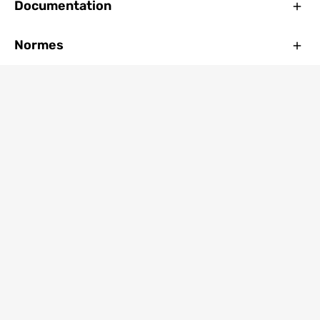
Ferm
Documentation
Ferm
Normes