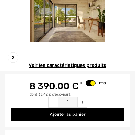
Element 1 sur 7
Voir les caractéristiques produits
8 390.00
€
TTC
HT
Changer le prix
dont 33.42 € d’éco-part.
Quantité
−
+
Ajouter
au panier
Studio de jardin en bois avec per