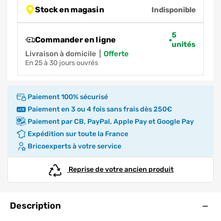
Stock en magasin
Indisponible
5
Commander en ligne
unités
Livraison à domicile
|
offerte
en 25 à 30 jours ouvrés
Paiement 100% sécurisé
Paiement en 3 ou 4 fois sans frais dès 250€
Paiement par CB, PayPal, Apple Pay et Google Pay
Expédition sur toute la France
Bricoexperts à votre service
Reprise de votre ancien produit
Ouve
Description