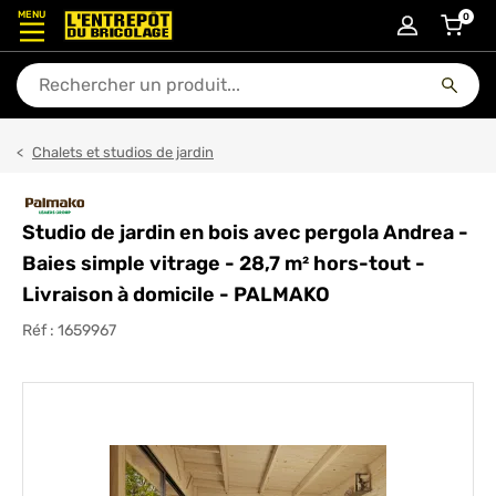
MENU
0
articl
En quoi puis-je vous aider ?
Chalets et studios de jardin
Studio de jardin en bois avec pergola Andrea -
Baies simple vitrage - 28,7 m² hors-tout -
Livraison à domicile - PALMAKO
Réf :
1659967