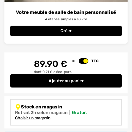
Votre meuble de salle de bain personnalisé
4 étapes simples à suivre
Créer
89.90
€
TTC
HT
Changer le prix
dont 0.71 € d’éco-part.
Ajouter
au panier
Plateau de salle de bains Thana 
Stock en magasin
Retrait 2h selon magasin
|
gratuit
Choisir un magasin