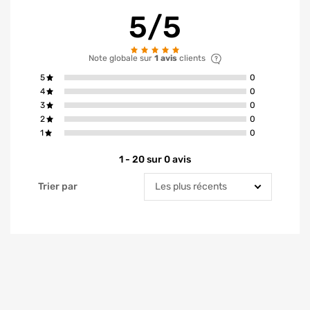
5/5
Note globale sur
1 avis
clients
avis ont la not
5
0
avis ont la not
4
0
avis ont la not
3
0
avis ont la not
2
0
avis ont la not
1
0
1 - 20 sur 0 avis
Trier par
Trier par