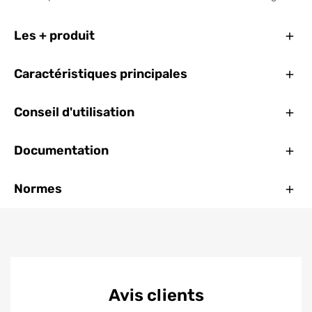
Ferm
Les + produit
Ferm
Caractéristiques principales
Ferm
Conseil d'utilisation
Ferm
Documentation
Ferm
Normes
Avis clients