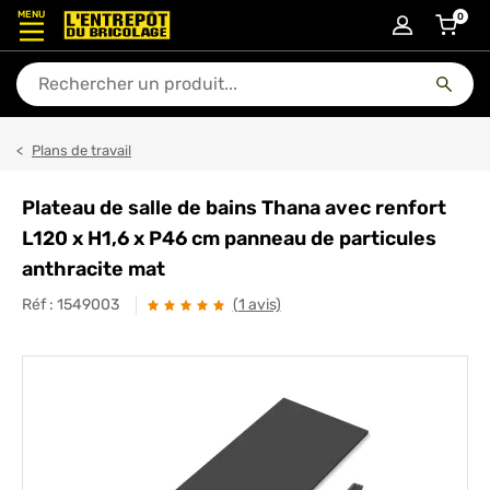
MENU
0
articl
En quoi puis-je vous aider ?
Plans de travail
Plateau de salle de bains Thana avec renfort
L120 x H1,6 x P46 cm panneau de particules
anthracite mat
Réf :
1549003
(1 avis)