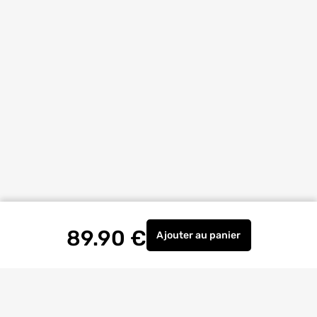
89.90
€
Ajouter
au panier
Plateau de salle de bain