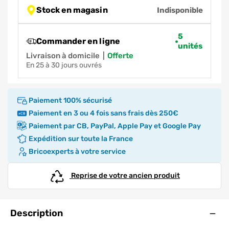
Stock en magasin
Indisponible
5
Commander en ligne
unités
Livraison à domicile
|
offerte
en 25 à 30 jours ouvrés
Paiement 100% sécurisé
Paiement en 3 ou 4 fois sans frais dès 250€
Paiement par CB, PayPal, Apple Pay et Google Pay
Expédition sur toute la France
Bricoexperts à votre service
Reprise de votre ancien produit
Ouve
Description