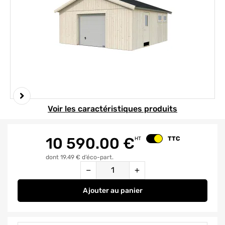
Element 1 sur 7
Voir les caractéristiques produits
10 590.00
€
TTC
HT
Changer le prix
dont 19.49 € d’éco-part.
Quantité
−
+
Ajouter
au panier
Garage en bois André avec porte 