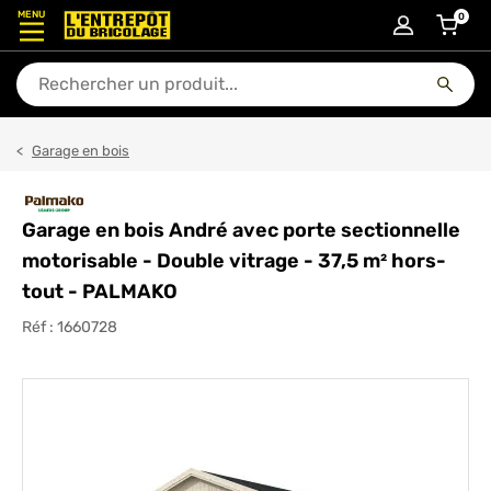
MENU
0
articl
En quoi puis-je vous aider ?
Garage en bois
Garage en bois André avec porte sectionnelle
motorisable - Double vitrage - 37,5 m² hors-
tout - PALMAKO
Réf :
1660728