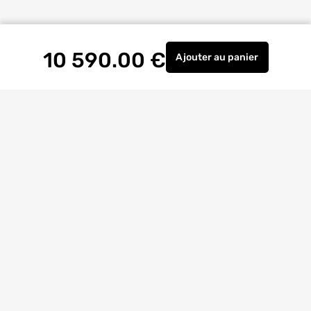
10 590.00
€
Ajouter
au panier
Garage en bois Andr
Livraison à
domicile
Retrait magasin
gratuit
Echanges
et
retours
facilités
Bricoexperts
pour vous aider
4.6/5
(23170 avis)